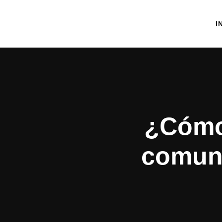
I
¿Cómo
comuni