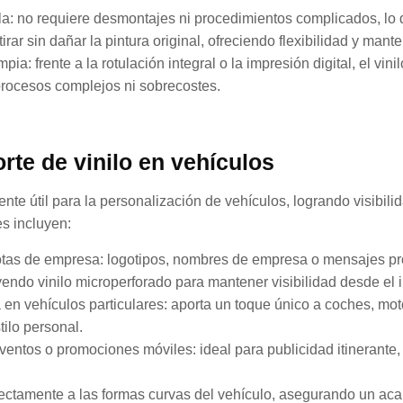
lla: no requiere desmontajes ni procedimientos complicados, lo
tirar sin dañar la pintura original, ofreciendo flexibilidad y mant
pia: frente a la rotulación integral o la impresión digital, el vin
 procesos complejos ni sobrecostes.
rte de vinilo en vehículos
te útil para la personalización de vehículos, logrando visibili
s incluyen:
otas de empresa: logotipos, nombres de empresa o mensajes pr
yendo vinilo microperforado para mantener visibilidad desde el in
en vehículos particulares: aporta un toque único a coches, moto
tilo personal.
entos o promociones móviles: ideal para publicidad itinerante, 
erfectamente a las formas curvas del vehículo, asegurando un a