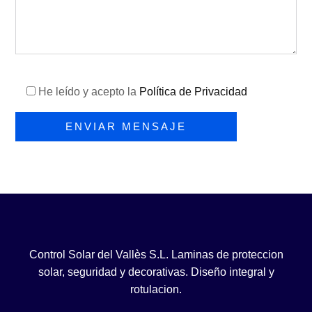
He leído y acepto la
Política de Privacidad
Por
favor,
deja
este
campo
vacío.
Control Solar del Vallès S.L. Laminas de proteccion
solar, seguridad y decorativas. Diseño integral y
rotulacion.