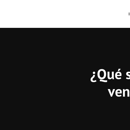
¿Qué s
ven