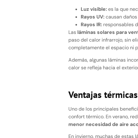
Luz visible:
es la que nece
Rayos UV:
causan daños a
Rayos IR:
responsables de
Las
láminas solares para ven
paso del calor infrarrojo, sin e
completamente el espacio ni pe
Además, algunas láminas incor
calor se refleja hacia el exteri
Ventajas térmicas 
Uno de los principales benefic
confort térmico. En verano, re
menor necesidad de aire ac
En invierno, muchas de estas 