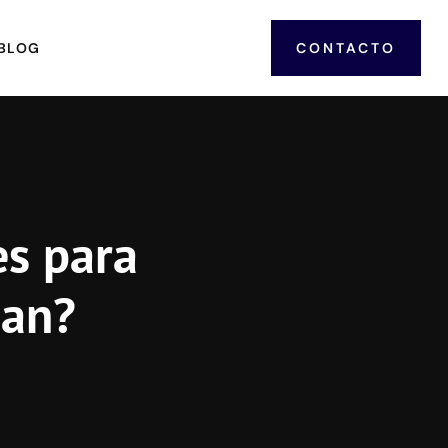
BLOG
CONTACTO
es para
nan?