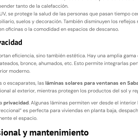
ender tanto de la calefacción.
UV, se protege la salud de las personas que pasan tiempo cer
liario, suelos y decoración. También disminuyen los reflejos 
n oficinas o la comodidad en espacios de descanso.
vacidad
ortan eficiencia, sino también estética. Hay una amplia gama
lateados, bronce, ahumados, etc. Esto permite integrarlas pe
erior moderno.
as o escaparates, las
láminas solares para ventanas en Saba
onal al exterior, mientras protegen los productos del sol y re
la
privacidad
. Algunas láminas permiten ver desde el interior 
ireccional” es perfecta para viviendas en planta baja, despac
mente el espacio.
sional y mantenimiento