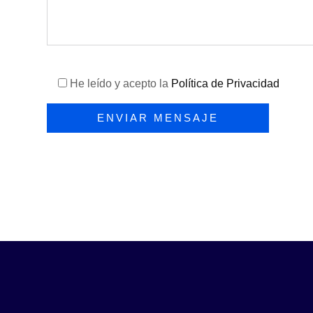
He leído y acepto la
Política de Privacidad
Por
favor,
deja
este
campo
vacío.