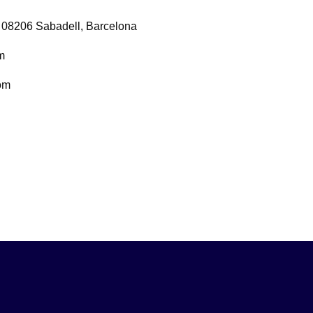
, 08206 Sabadell, Barcelona
m
om