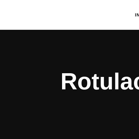
I
Rotula